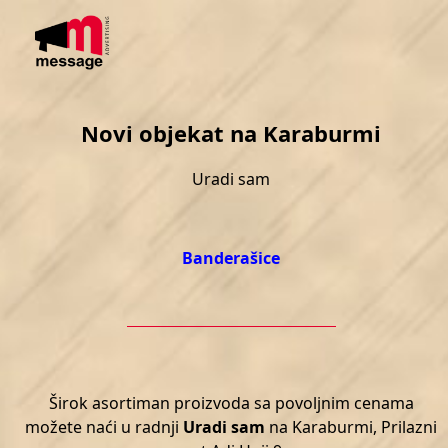
Skip
Open
Close
to
mobile
mobile
content
menu
menu
Novi objekat na Karaburmi
Uradi sam
Banderašice
Širok asortiman proizvoda sa povoljnim cenama
možete naći u radnji
Uradi sam
na Karaburmi, Prilazni