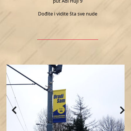
put Adi Huji 9
Dođite i vidite šta sve nude