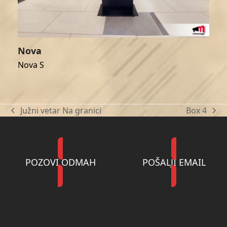
Nova
Nova S
Južni vetar Na granici
Box 4
previous
next
post:
post:
POZOVI ODMAH
POŠALJI EMAIL