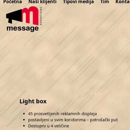
Početna
Naši klijenti
Tipovi medija
Tim
Konta
Skip
to
content
Light box
45 prosvetljenih reklamnih displeja
postavljeni u svim koridorima – potrošački put
Dostupni u 4 veličine