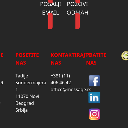
POŠALJI
POZOVI
EMAIL
ODMAH
GE
POSETITE
KONTAKTIRAJTE
PRATITE
NAS
NAS
NAS
Tadije
+381 (11)
59
Sondermajera
406 46 42
1
office@message.rs
11070 Novi
9
Beograd
Srbija