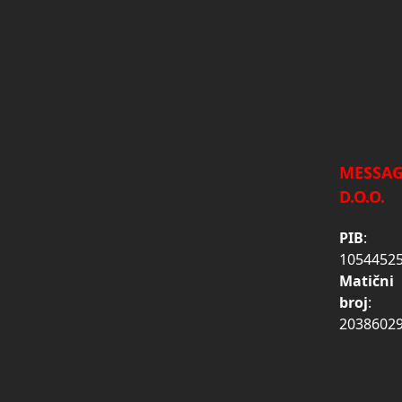
MESSA
D.O.O.
PIB
:
1054452
Matični
broj
:
2038602