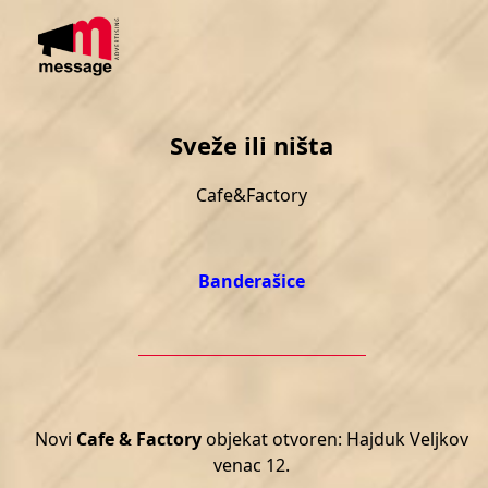
Skip
Open
Close
to
mobile
mobile
content
menu
menu
Sveže ili ništa
Cafe&Factory
Banderašice
Novi
Cafe
& Factory
objekat otvoren: Hajduk Veljkov
venac 12.