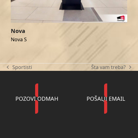
Nova
Nova S
Sportisti
Šta vam treba?
previous
next
post:
post:
POZOVI ODMAH
POŠALJI EMAIL