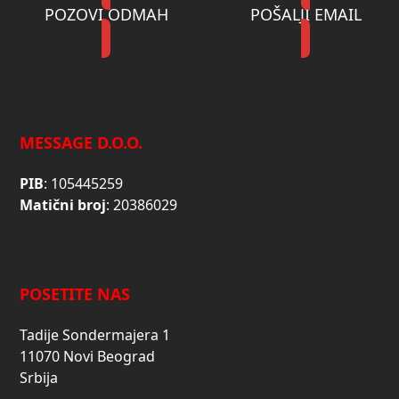
POZOVI ODMAH
POŠALJI EMAIL
MESSAGE D.O.O.
PIB
: 105445259
Matični broj
: 20386029
POSETITE NAS
Tadije Sondermajera 1
11070 Novi Beograd
Srbija