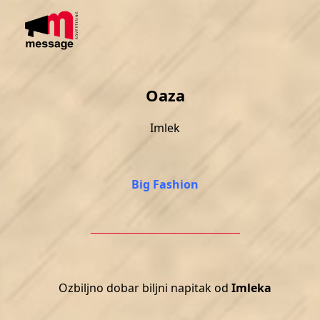
Skip
Open
Close
to
mobile
mobile
content
menu
menu
Oaza
Imlek
Big Fashion
Ozbiljno dobar biljni napitak od
Imleka