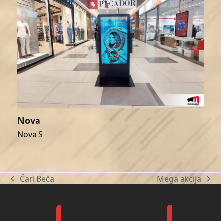
Nova
Nova S
Čari Beča
Mega akcija
previous
next
post:
post: