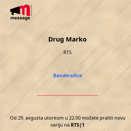
Skip
Open
Close
to
mobile
mobile
content
menu
menu
Drug Marko
RTS
Banderašice
Od 29. avgusta utorkom u 22.00 možete pratiti novu
seriju na
RTS|1