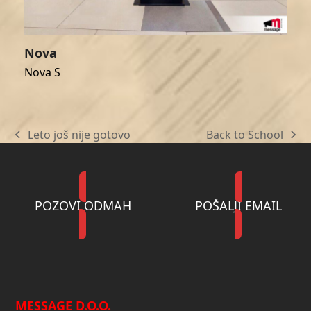
Nova
Nova S
Leto još nije gotovo
Back to School
previous
next
post:
post:
POZOVI ODMAH
POŠALJI EMAIL
MESSAGE D.O.O.